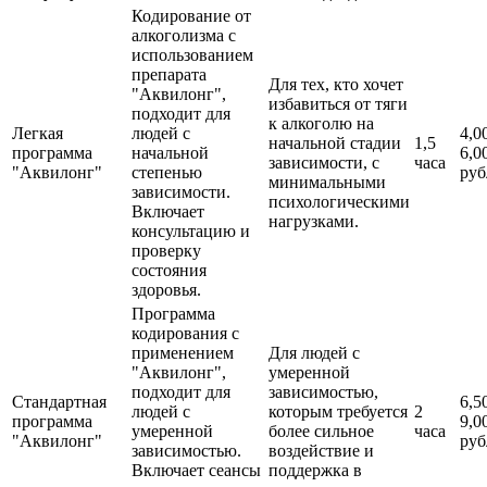
Кодирование от
алкоголизма с
использованием
препарата
Для тех, кто хочет
"Аквилонг",
избавиться от тяги
подходит для
к алкоголю на
Легкая
людей с
4,0
начальной стадии
1,5
программа
начальной
6,0
зависимости, с
часа
"Аквилонг"
степенью
руб
минимальными
зависимости.
психологическими
Включает
нагрузками.
консультацию и
проверку
состояния
здоровья.
Программа
кодирования с
применением
Для людей с
"Аквилонг",
умеренной
подходит для
зависимостью,
Стандартная
6,5
людей с
которым требуется
2
программа
9,0
умеренной
более сильное
часа
"Аквилонг"
руб
зависимостью.
воздействие и
Включает сеансы
поддержка в