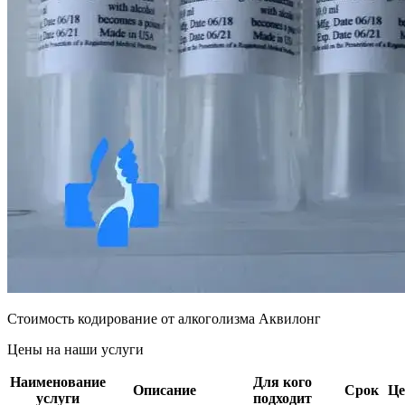
Стоимость кодирование от алкоголизма Аквилонг
Цены на наши услуги
Наименование
Для кого
Описание
Срок
Це
услуги
подходит