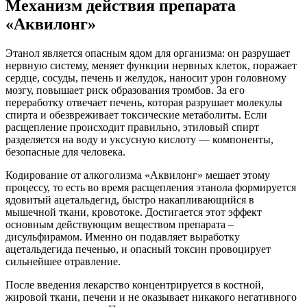
Механизм действия препарата
«Аквилонг»
Этанол является опасным ядом для организма: он разрушает
нервную систему, меняет функции нервных клеток, поражает
сердце, сосуды, печень и желудок, наносит урон головному
мозгу, повышает риск образования тромбов. За его
переработку отвечает печень, которая разрушает молекулы
спирта и обезвреживает токсические метаболиты. Если
расщепление происходит правильно, этиловый спирт
разделяется на воду и уксусную кислоту — компоненты,
безопасные для человека.
Кодирование от алкоголизма «Аквилонг» мешает этому
процессу, то есть во время расщепления этанола формируется
ядовитый ацетальдегид, быстро накапливающийся в
мышечной ткани, кровотоке. Достигается этот эффект
основным действующим веществом препарата –
дисульфирамом. Именно он подавляет выработку
ацетальдегида печенью, и опасный токсин провоцирует
сильнейшее отравление.
После введения лекарство концентрируется в костной,
жировой ткани, печени и не оказывает никакого негативного