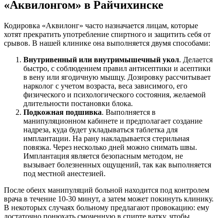
«Аквилонгом» в Райчихинске
Кодировка «Аквилонг» часто назначается лицам, которые
хотят прекратить употребление спиртного и защитить себя от
срывов. В нашей клинике она выполняется двумя способами:
Внутривенный или внутримышечный укол
. Делается
быстро, с соблюдением правил антисептики и асептики
в вену или ягодичную мышцу. Дозировку рассчитывает
нарколог с учетом возраста, веса зависимого, его
физического и психологического состояния, желаемой
длительности постановки блока.
Подкожная подшивка
. Выполняется в
манипуляционном кабинете и предполагает создание
надреза, куда будет укладываться таблетка для
имплантации. На рану накладывается стерильная
повязка. Через несколько дней можно снимать швы.
Имплантация является безопасным методом, не
вызывает болезненных ощущений, так как выполняется
под местной анестезией.
После обеих манипуляций больной находится под контролем
врача в течение 10-30 минут, а затем может покинуть клинику.
В некоторых случаях больному предлагают провокацию: ему
достаточно понюхать смоченную в спирте ватку, чтобы