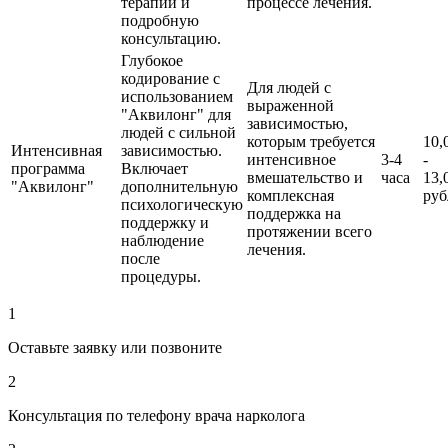
терапии и
процессе лечения.
подробную
консультацию.
Глубокое
кодирование с
Для людей с
использованием
выраженной
"Аквилонг" для
зависимостью,
людей с сильной
которым требуется
10,
Интенсивная
зависимостью.
интенсивное
3-4
-
программа
Включает
вмешательство и
часа
13,
"Аквилонг"
дополнительную
комплексная
руб
психологическую
поддержка на
поддержку и
протяжении всего
наблюдение
лечения.
после
процедуры.
1
Оставьте заявку или позвоните
2
Консультация по телефону врача нарколога