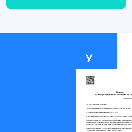
Социализация.
После возвращения
домой из ребцентра
пациент
продолжает
получать помощь и
необходимые
У
консультации,
ходить на
нас
групповые занятия
по системе «
12
есть
шагов
». Сотрудники
центра наркологии
медици
помогают найти
работу,
лицензи
восстановить
Л041-
отношения с
близкими.