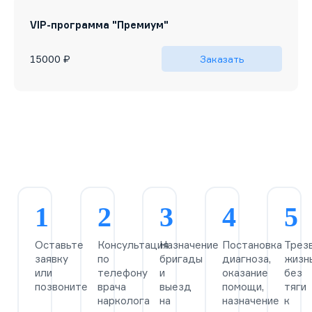
VIP-программа "Премиум"
15 часов
Индивидуальное лечение под контролем личного
Для пациентов с серьезной зависимостью,
15000 ₽
Заказать
врача и психолога с максимальным комфортом.
предпочитающих конфиденциальность и высокий
уровень сервиса.
1
2
3
4
5
Оставьте
Консультация
Назначение
Постановка
Трез
заявку
по
бригады
диагноза,
жизн
или
телефону
и
оказание
без
позвоните
врача
выезд
помощи,
тяги
нарколога
на
назначение
к