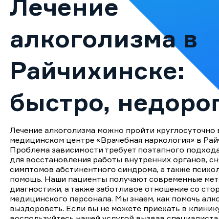
Лечение
Цены
алкоголизма в
Контакты
Райчихинске:
Лицензия клиники:
Л041-01050-
61/00357506
Райчихинск, ул. Центральная,
быстро, недоро
7, Райчихинск (адрес
контактного центра)
Круглосуточный телефон дежурного нарколога:
+7 967 555 74 21
Лечение алкоголизма можно пройти круглосуточно 
медицинском центре «Врачебная наркология» в Рай
Проблема зависимости требует поэтапного подхода
ЗАКАЗАТЬ
для восстановления работы внутренних органов, сн
ЗВОНОК
симптомов абстинентного синдрома, а также психо
помощь. Наши пациенты получают современные ме
диагностики, а также заботливое отношение со сто
медицинского персонала. Мы знаем, как помочь алк
выздороветь. Если вы не можете приехать в клинику
воспользуйтесь нашей услугой вызвав специалист