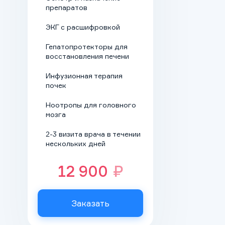
блок. Доказанную
препаратов
эффективность
ЭКГ с расшифровкой
имеют
лекарственные,
Гепатопротекторы для
восстановления печени
гипнотические,
аппаратные методы.
Инфузионная терапия
Врач выбирает
почек
подход
Ноотропы для головного
индивидуально,
мозга
опираясь на
особенности
2-3 визита врача в течении
нескольких дней
зависимости,
основные причины
12 900
₽
срывов, мотивы
тяги к алкоголю.
Реабилитация.
Заказать
Основным этапом,