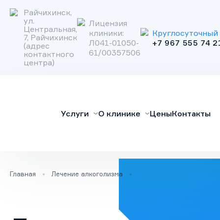
Райчихинск,
ул.
Лицензия
Центральная,
клиники:
Круглосуточный 
Поиск услуги
7, Райчихинск
Л041-01050-
+7 967 555 74 2
(адрес
61/00357506
контактного
Очистить
центра)
Лечение алкоголизма
Услуги
О клинике
Цены
Контакты
Лечение наркомании
Реабилитационный центр
Вывод из запоя
Кодирование
Главная
Лечение алкоголизма
Наркологическая помощь
Частный вытрезвитель
О клинике