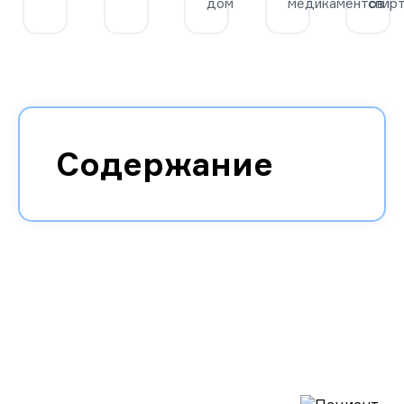
дом
медикаментов
спир
Содержание