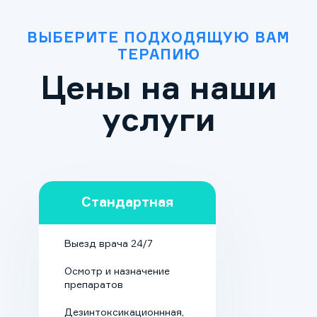
госпитализации. Больной
будет вызывать медиков в
ВЫБЕРИТЕ ПОДХОДЯЩУЮ ВАМ
удобное время или
ТЕРАПИЮ
приезжать на прием
Цены на наши
самостоятельно.
услуги
Амбулаторный формат
недоступен на этапе
реабилитационного
восстановления: работа
над психологическими
Стандартная
проблемами проводится
только в закрытом
Выезд врача 24/7
пансионате коттеджного
типа.
Осмотр и назначение
препаратов
Дезинтоксикационнная,
Обязательная