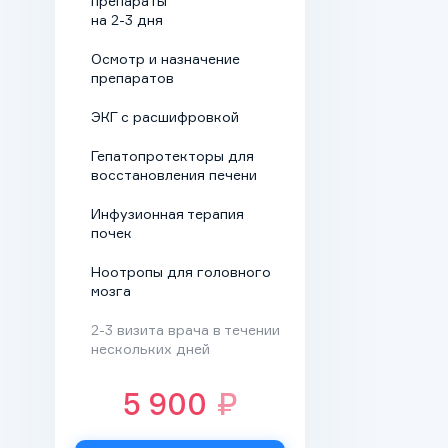
препараты
этанола, защищает
на 2-3 дня
от последствий
Осмотр и назначение
интоксикации
препаратов
наиболее уязвимые
органы,
ЭКГ с расшифровкой
подготавливает
Гепатопротекторы для
человека к
восстановления печени
дальнейшим
Инфузионная терапия
этапам.
почек
Медикаментозные
Ноотропы для головного
назначения.
мозга
Зависимый получает
препараты для
2-3 визита врача в течении
нескольких дней
подавления
симптомов
5 900
₽
абстинентного
(похмельного)