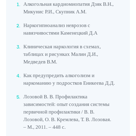
системе Александра Довженко.
Алкогольная кардиомиопатия Дзяк В.Н.,
Микунис Р.И., Скупник А.М.
«12 шагов». Разработанная в США в середине
ХХ века групповая программа при
Наркогипноанализ неврозов с
алкогольной зависимости и приеме наркотиков
навязчивостями Каменецкий Д.А
была признана учеными Стэнфордского
университета самым действенным способом в
Клиническая наркология в схемах,
наркологии. Реабилитанты вместе проходят
таблицах и рисунках Малин Д.И.,
путь к трезвости, поддерживая друг друга и
Медведев В.М.
делясь опытом.
Как предупредить алкоголизм и
наркоманию у подростков Еникеева Д.Д.
Все методики
при зависимости имеют медицинские
Лозовой В. В. Профилактика
зависимостей: опыт создания системы
противопоказания, поэтому могут назначаться
первичной профилактики / В. В.
только опытным доктором, после
Лозовой, О. В. Кремлева, Т. В. Лозовая.
диагностики, сбора информации о
– М., 2011. – 448 с.
клинической картине, сопутствующих