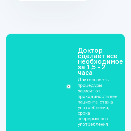
помогающим
навсегда вернуться
к трезвой жизни.
Психотерапия,
группы
самопомощи,
занятия
Доктор
творчеством и
сделает все
физкультурой, а
необходимое
за 1,5 - 2
также добровольная
часа
изоляция от
Длительность
общества на время
процедуры
восстановления
зависит от
модели трезвости
проходимости вен
пациента, стажа
помогают создать
употребления,
новые нейронные
срока
связи, привычки,
непрерывного
употребления
установки.