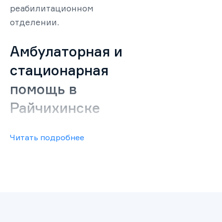
реабилитационном
отделении.
Амбулаторная и
стационарная
помощь в
Райчихинске
При состоянии легкой
Читать подробнее
или средней степени
тяжести, а также при
хорошей мотивации
алкоголика освободиться
от зависимости начать
курс можно без