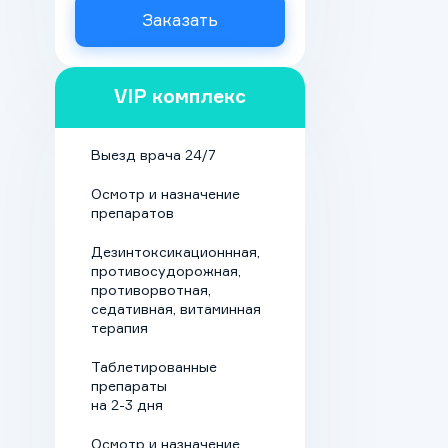
синдрома,
Заказать
нормализации
общего
самочувствия,
VIP комплекс
снижения риска
осложнений. При
необходимости
Выезд врача 24/7
назначается
Осмотр и назначение
физиотерапия и
препаратов
психотерапевтическая
поддержка.
Дезинтоксикационнная,
противосудорожная,
Кодировка. Для
противорвотная,
седативная, витаминная
снижения риска
терапия
срыва и
профилактики
Таблетированные
препараты
возвращения к
на 2-3 дня
аддикции пациенту
ставится защитный
Осмотр и назначение