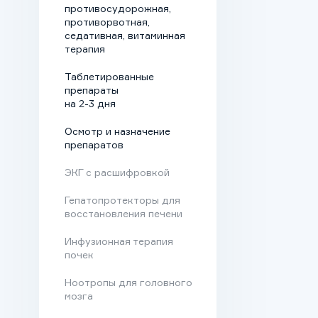
противосудорожная,
госпитализация в
противорвотная,
седативная, витаминная
клинику нужна в
терапия
следующих случаях:
Таблетированные
препараты
беременность;
на 2-3 дня
психические
Осмотр и назначение
препаратов
расстройства;
ЭКГ с расшифровкой
тяжелые хронические
болезни;
Гепатопротекторы для
восстановления печени
подозрение на
Инфузионная терапия
сердечный приступ,
почек
отказ печени или
Ноотропы для головного
почек;
мозга
высокая концентрация