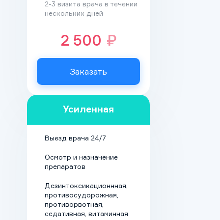
2-3 визита врача в течении
спирта в крови;
нескольких дней
высокий риск срыва.
2 500
₽
В палате стационарного
отделения
Заказать
наркологического центра
аддикт получает
постоянное наблюдение,
Усиленная
уход, сбалансированное
питание. Спокойная
Выезд врача 24/7
атмосфера, отсутствие
Осмотр и назначение
конфликтов с членами
препаратов
семьи и
профессиональная
Дезинтоксикационнная,
противосудорожная,
поддержка позволяет
противорвотная,
отдохнуть,
седативная, витаминная