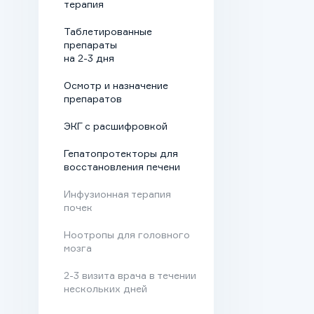
терапия
восстановиться,
убедиться в
Таблетированные
препараты
эффективности
на 2-3 дня
используемых в клинике
Осмотр и назначение
мер.
препаратов
Этапы
ЭКГ с расшифровкой
освобождения
Гепатопротекторы для
восстановления печени
от алкоголизма
Инфузионная терапия
почек
Стандартная программа
Ноотропы для головного
освобождения от
мозга
алкогольной зависимости
состоит из нескольких
2-3 визита врача в течении
нескольких дней
этапов. Каждая часть