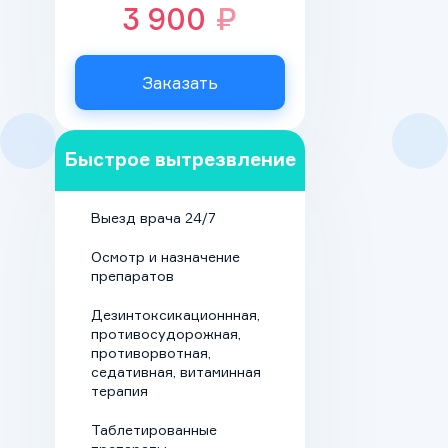
терапии направлена на
3 900
₽
устранение
определенных причин
Заказать
срыва.
Детокс. Если между
Быстрое вытрезвление
последним
употребление
алкоголя и
Выезд врача 24/7
обращением к
Осмотр и назначение
наркологу прошло
препаратов
менее 1 недели,
врач назначает
Дезинтоксикационнная,
противосудорожная,
очистительную
противорвотная,
капельницу
. Она
седативная, витаминная
ускоряет
терапия
естественную
Таблетированные
метаболизацию