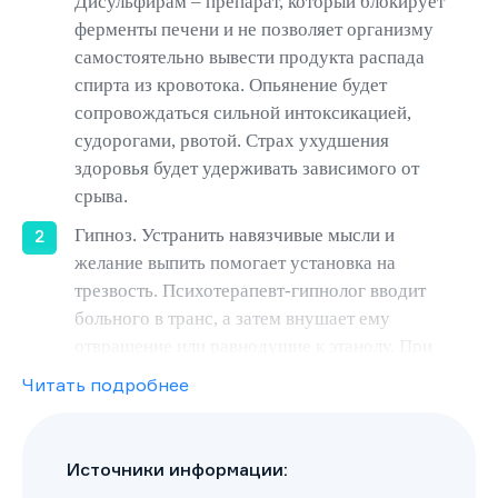
Дисульфирам – препарат, который блокирует
ферменты печени и не позволяет организму
самостоятельно вывести продукта распада
спирта из кровотока. Опьянение будет
сопровождаться сильной интоксикацией,
судорогами, рвотой. Страх ухудшения
здоровья будет удерживать зависимого от
срыва.
Гипноз. Устранить навязчивые мысли и
желание выпить помогает установка на
трезвость. Психотерапевт-гипнолог вводит
больного в транс, а затем внушает ему
отвращение или равнодушие к этанолу. При
классическом подходе необходимо несколько
Читать подробнее
сеансов, в ходе которых специалист работает с
подсознанием зависимого.
Психотерапевтическое воздействие с
Источники информации:
результатом за один сеанс проводится по