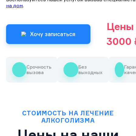
на дом
.
Цены 
Хочу записаться
3000 
Срочность
Без
Гара
вызова
выходных
каче
СТОИМОСТЬ НА ЛЕЧЕНИЕ
АЛКОГОЛИЗМА
Цены на наши