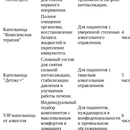
нервного
интоксикации.
напряжения.
Полное
очищение
организма,
Для пациентов с
Капельница
восстановление
умеренной степенью
4
"Комплексная
баланса
алкогольного
часа
терапия"
жидкостей и
отравления.
укрепление
иммунитета.
Сложный состав
для снятия
сильной
Для пациентов с
Капельница
интоксикации,
тяжелым
5
"Детокс+"
стабилизации
алкогольным
час
давления и
отравлением.
улучшения
работы печени.
Индивидуальный
подбор
Для пациентов,
компонентов с
нуждающихся в
VIP-капельница
6
максимальным
конфиденциальности
от алкоголя
час
комфортом в
и премиальном
домашних
обслуживании.