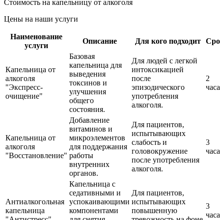
Стоимость на капельницу от алкоголя
Цены на наши услуги
Наименование
Описание
Для кого подходит
Сро
услуги
Базовая
Для людей с легкой
капельница для
Капельница от
интоксикацией
выведения
алкоголя
после
2
токсинов и
"Экспресс-
эпизодического
часа
улучшения
очищение"
употребления
общего
алкоголя.
состояния.
Добавление
Для пациентов,
витаминов и
испытывающих
Капельница от
микроэлементов
слабость и
3
алкоголя
для поддержания
головокружение
часа
"Восстановление"
работы
после употребления
внутренних
алкоголя.
органов.
Капельница с
седативными и
Для пациентов,
Антиалкогольная
успокаивающими
испытывающих
3
капельница
компонентами
повышенную
часа
"Антистресс"
для снятия
тревожность на фоне