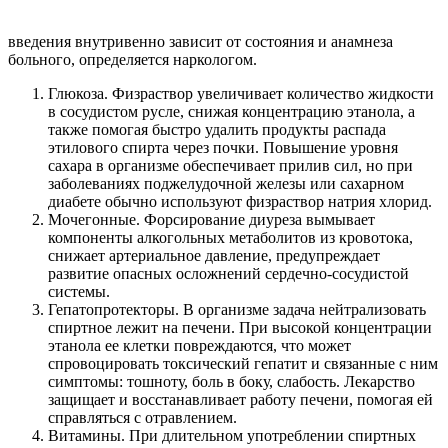
введения внутривенно зависит от состояния и анамнеза
больного, определяется наркологом.
Глюкоза. Физраствор увеличивает количество жидкости
в сосудистом русле, снижая концентрацию этанола, а
также помогая быстро удалить продукты распада
этилового спирта через почки. Повышение уровня
сахара в организме обеспечивает прилив сил, но при
заболеваниях поджелудочной железы или сахарном
диабете обычно используют физраствор натрия хлорид.
Мочегонные. Форсирование диуреза вымывает
компоненты алкогольных метаболитов из кровотока,
снижает артериальное давление, предупреждает
развитие опасных осложнений сердечно-сосудистой
системы.
Гепатопротекторы. В организме задача нейтрализовать
спиртное лежит на печени. При высокой концентрации
этанола ее клетки повреждаются, что может
спровоцировать токсический гепатит и связанные с ним
симптомы: тошноту, боль в боку, слабость. Лекарство
защищает и восстанавливает работу печени, помогая ей
справляться с отравлением.
Витамины. При длительном употреблении спиртных