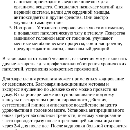
напитков происходит выведение полезных для
организма веществ. Специалист назначает магний для
нервной системы, калий для сердечной мышцы,
антиоксиданты и другие средства. Они быстро
улучшают самочувствие.
Ноотропы. Устраняют неврологическую симптоматику
и подавляют патологическую тягу к этанолу. Лекарства
защищают головной мозг от токсинов, улучшают
местные метаболические процессы, сон и настроение,
предупреждают психозы, алкогольный делирий.
В зависимости от жалоб человека, назначения могут включать
другие лекарства: для профилактики обострения хронических
патологий, устранения конкретных проявлений.
Для закрепления результата может применяться кодирование
от зависимости. Благодаря инъекционным методам и
экспресс-внушению по Довженко его можно провести на
дому. В стационаре также доступно вшивание под кожу
капсулы с лекарством пролонгированного действия,
суггестивный гипноз и аппаратное воздействие на центр
удовольствия в головном мозге. Установка антирецидивного
блока требует абсолютной трезвости, поэтому кодирование
часто проводят сразу после отрезвляющей капельницы или
через 2-4 дня после нее. После кодировки больной отправится