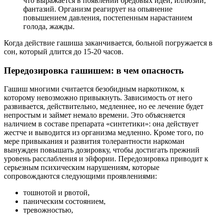
что выражается в появлении бредовых идей, иллюзий,
фантазий. Организм реагирует на опьянение
повышением давления, постепенным нарастанием
голода, жажды.
Когда действие гашиша заканчивается, больной погружается в
сон, который длится до 15-20 часов.
Передозировка гашишем: в чем опасность
Гашиш многими считается безобидным наркотиком, к
которому невозможно привыкнуть. Зависимость от него
развивается, действительно, медленнее, но ее лечение будет
непростым и займет немало времени. Это объясняется
наличием в составе препарата «синтетики»: она действует
жестче и выводится из организма медленно. Кроме того, по
мере привыкания и развития толерантности наркоман
вынужден повышать дозировку, чтобы достигать прежний
уровень расслабления и эйфории. Передозировка приводит к
серьезным психическим нарушениям, которые
сопровождаются следующими проявлениями:
тошнотой и рвотой,
паническим состоянием,
тревожностью,