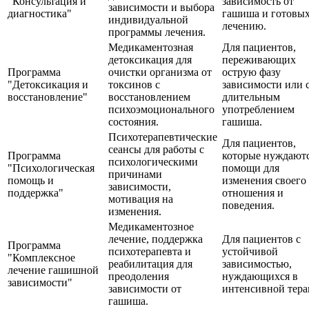
"Консультация и
зависимость от
зависимости и выбора
диагностика"
гашиша и готовых
индивидуальной
лечению.
программы лечения.
Медикаментозная
Для пациентов,
детоксикация для
переживающих
Программа
очистки организма от
острую фазу
"Детоксикация и
токсинов с
зависимости или 
восстановление"
восстановлением
длительным
психоэмоционального
употреблением
состояния.
гашиша.
Психотерапевтические
Для пациентов,
сеансы для работы с
Программа
которые нуждаютс
психологическими
"Психологическая
помощи для
причинами
помощь и
изменения своего
зависимости,
поддержка"
отношения и
мотивация на
поведения.
изменения.
Медикаментозное
лечение, поддержка
Для пациентов с
Программа
психотерапевта и
устойчивой
"Комплексное
реабилитация для
зависимостью,
лечение гашишной
преодоления
нуждающихся в
зависимости"
зависимости от
интенсивной тера
гашиша.