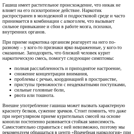
Гашиш имеет растительное происхождение, что никак не
влияет на его психотропное действие. Наркотик
распространен в молодежной и подростковой среде и часто
принимается в комбинации с алкоголем, что вызывает
сильное привыкание и сбои в работе мозга, психики,
внутренних органов.
При приеме наркотика организм реагирует на него по-
разному – у кого-то признаки ярко выраженные, у кого-то
смазанные. Заподозрить, что близкий человек курит
наркотическую смесь, помогут следующие симптомы:
полная расслабленность и приподнятое настроение,
снижение концентрации внимания,
проблемы с речью, координацией в пространстве,
приступы тревожности с неадекватными поступками,
сильные головные боли,
рвота или тошнота.
Внешне употребление гашиша может вызвать характерную
красноту белков, сужение зрачков. Стоит помнить, что даже
при нерегулярном приеме курительных смесей на основе
конопли постепенно развивается стойкая зависимость.
Самостоятельно справиться с ней невозможно, поэтому мы
рекомендуем обращаться в центр «Врачебная наркология» при