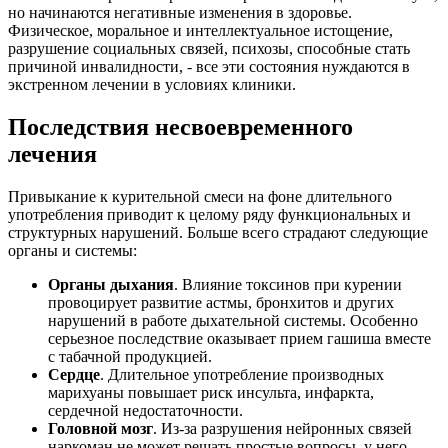
но начинаются негативные изменения в здоровье.
Физическое, моральное и интеллектуальное истощение,
разрушение социальных связей, психозы, способные стать
причиной инвалидности, - все эти состояния нуждаются в
экстренном лечении в условиях клиники.
Последствия несвоевременного
лечения
Привыкание к курительной смеси на фоне длительного
употребления приводит к целому ряду функциональных и
структурных нарушений. Больше всего страдают следующие
органы и системы:
Органы дыхания
. Влияние токсинов при курении
провоцирует развитие астмы, бронхитов и других
нарушений в работе дыхательной системы. Особенно
серьезное последствие оказывает прием гашиша вместе
с табачной продукцией.
Сердце
. Длительное употребление производных
марихуаны повышает риск инсульта, инфаркта,
сердечной недостаточности.
Головной мозг
. Из-за разрушения нейронных связей
наркоман не может решать простые вопросы, у него