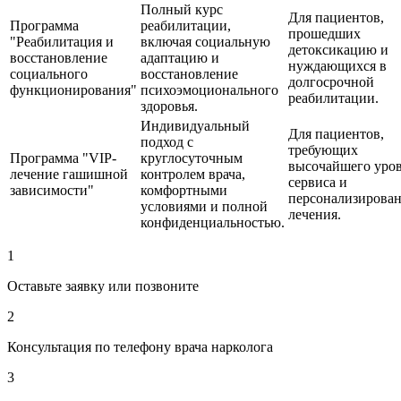
Полный курс
Для пациентов,
Программа
реабилитации,
прошедших
"Реабилитация и
включая социальную
детоксикацию и
восстановление
адаптацию и
нуждающихся в
социального
восстановление
долгосрочной
функционирования"
психоэмоционального
реабилитации.
здоровья.
Индивидуальный
Для пациентов,
подход с
требующих
Программа "VIP-
круглосуточным
высочайшего уро
лечение гашишной
контролем врача,
сервиса и
зависимости"
комфортными
персонализирова
условиями и полной
лечения.
конфиденциальностью.
1
Оставьте заявку или позвоните
2
Консультация по телефону врача нарколога
3