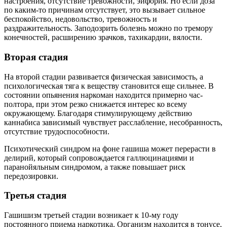
настроения, отсутствие тревожности, эйфория. Но если доза
по каким-то причинам отсутствует, это вызывает сильное
беспокойство, недовольство, тревожность и
раздражительность. Заподозрить болезнь можно по тремору
конечностей, расширению зрачков, тахикардии, вялости.
Вторая стадия
На второй стадии развивается физическая зависимость, а
психологическая тяга к веществу становится еще сильнее. В
состоянии опьянения наркоман находится примерно час-
полтора, при этом резко снижается интерес ко всему
окружающему. Благодаря стимулирующему действию
каннабиса зависимый чувствует расслабление, несобранность,
отсутствие трудоспособности.
Психотический синдром на фоне гашиша может перерасти в
делирий, который сопровождается галлюцинациями и
паранойяльным синдромом, а также повышает риск
передозировки.
Третья стадия
Гашишизм третьей стадии возникает к 10-му году
постоянного приема наркотика. Организм находится в тонусе,