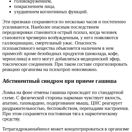
головокружением,
покраснением лица,
ухудшением когнитивных функций.
Эти признаки сохраняются по несколько часов и постепенно
усиливаются. Наиболее опасным последствием
передозировки становится острый психоз, когда человек
становится чрезмерно возбужденным, у него появляются
галлюцинации, смертельный ужас. Опасность
психоактивного вещества объясняется наличием в нем
примесей: кроме безобидных продуктов (шоколада, кофе,
чернослива) в него могут добавляться медицинский эфир,
токсические соединения. При таком составе спрогнозировать
реакцию организма на психотроп невозможно.
Абстинентный синдром при приеме гашиша
Ломка на фоне отмены гашиша происходит по стандартной
схеме. С физической стороны наркоман чувствует вялость,
апатию, тахикардию, подергивание мышц. ЦНС реагирует
раздражительностью, беспокойством, перепадами настроения.
При этом сохраняется постоянная тяга к наркотическому
средству.
Тетрагидроканнабинол может концентрироваться в организме