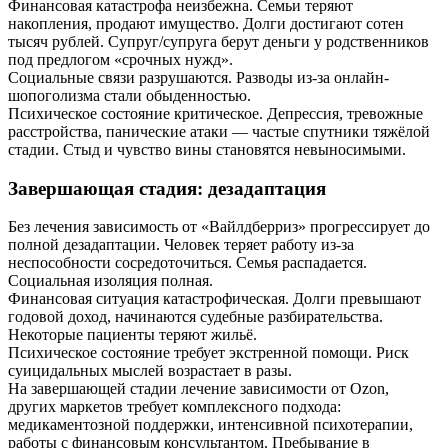
Финансовая катастрофа неизбежна. Семьи теряют
накопления, продают имущество. Долги достигают сотен
тысяч рублей. Супруг/супруга берут деньги у родственников
под предлогом «срочных нужд».
Социальные связи разрушаются. Разводы из-за онлайн-
шопоголизма стали обыденностью.
Психическое состояние критическое. Депрессия, тревожные
расстройства, панические атаки — частые спутники тяжёлой
стадии. Стыд и чувство вины становятся невыносимыми.
Завершающая стадия: дезадаптация
Без лечения зависимость от «Вайлдберриз» прогрессирует до
полной дезадаптации. Человек теряет работу из-за
неспособности сосредоточиться. Семья распадается.
Социальная изоляция полная.
Финансовая ситуация катастрофическая. Долги превышают
годовой доход, начинаются судебные разбирательства.
Некоторые пациенты теряют жильё.
Психическое состояние требует экстренной помощи. Риск
суицидальных мыслей возрастает в разы.
На завершающей стадии лечение зависимости от Ozon,
других маркетов требует комплексного подхода:
медикаментозной поддержки, интенсивной психотерапии,
работы с финансовым консультантом. Пребывание в