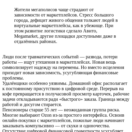
Жители мегаполисов чаще страдают от
зависимости от маркетплейсов. Стресс большого
города, дефицит живого общения толкают людей в
виртуальные маркетплейсы, как в убежище. При
этом развитие логистики сделало Авито,
Megamarket, другие площадки доступными даже в
отдалённых районах.
Люди после травматических событий — развода, потери
работы — ищут утешения в маркетплейсах. Новая вещь
символизирует надежду на перемены. Но вместо исцеления
приходит новая зависимость, усугубляющая финансовые
проблемы.
Удалёнщики особенно уязвимы. Домашний офис располагает
к постоянному присутствию в цифровой среде. Перерыв на
кофе превращается в получасовой просмотр карточек, рабочие
задачи откладываются ради «быстрого» заказа. Граница между
работой и досугом стирается.
Пенсионеры старше 55 лет — неожиданная группа риска.
Многие выбирают Ozon из-за простого интерфейса. Освоив
онлайн-покупки с маркетплейсов, пожилые люди начинают
заказывать компульсивно — от скуки и одиночества.
Отсутствие цифровой финансовой грамотности усугубляет