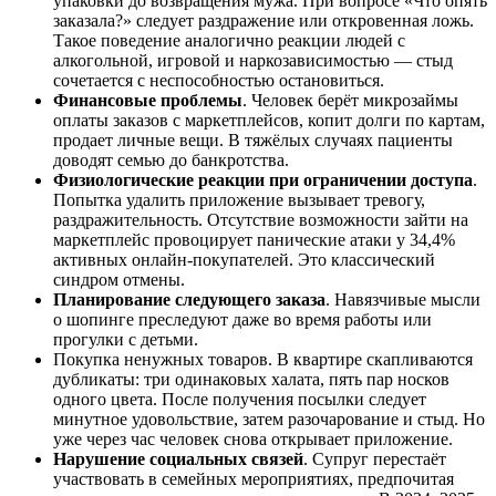
упаковки до возвращения мужа. При вопросе «Что опять
заказала?» следует раздражение или откровенная ложь.
Такое поведение аналогично реакции людей с
алкогольной, игровой и наркозависимостью — стыд
сочетается с неспособностью остановиться.
Финансовые проблемы
. Человек берёт микрозаймы
оплаты заказов с маркетплейсов, копит долги по картам,
продает личные вещи. В тяжёлых случаях пациенты
доводят семью до банкротства.
Физиологические реакции при ограничении доступа
.
Попытка удалить приложение вызывает тревогу,
раздражительность. Отсутствие возможности зайти на
маркетплейс провоцирует панические атаки у 34,4%
активных онлайн-покупателей. Это классический
синдром отмены.
Планирование следующего заказа
. Навязчивые мысли
о шопинге преследуют даже во время работы или
прогулки с детьми.
Покупка ненужных товаров. В квартире скапливаются
дубликаты: три одинаковых халата, пять пар носков
одного цвета. После получения посылки следует
минутное удовольствие, затем разочарование и стыд. Но
уже через час человек снова открывает приложение.
Нарушение социальных связей
. Супруг перестаёт
участвовать в семейных мероприятиях, предпочитая