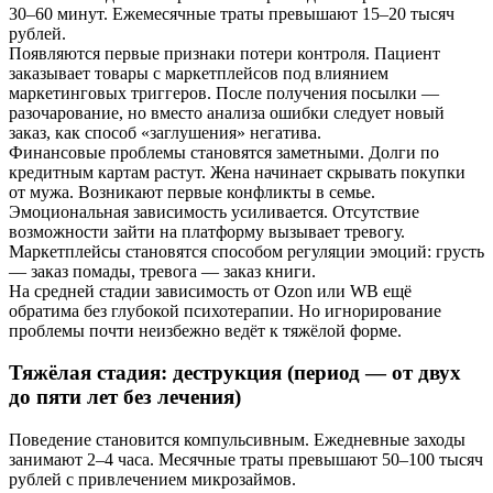
30–60 минут. Ежемесячные траты превышают 15–20 тысяч
рублей.
Появляются первые признаки потери контроля. Пациент
заказывает товары с маркетплейсов под влиянием
маркетинговых триггеров. После получения посылки —
разочарование, но вместо анализа ошибки следует новый
заказ, как способ «заглушения» негатива.
Финансовые проблемы становятся заметными. Долги по
кредитным картам растут. Жена начинает скрывать покупки
от мужа. Возникают первые конфликты в семье.
Эмоциональная зависимость усиливается. Отсутствие
возможности зайти на платформу вызывает тревогу.
Маркетплейсы становятся способом регуляции эмоций: грусть
— заказ помады, тревога — заказ книги.
На средней стадии зависимость от Ozon или WB ещё
обратима без глубокой психотерапии. Но игнорирование
проблемы почти неизбежно ведёт к тяжёлой форме.
Тяжёлая стадия: деструкция (период — от двух
до пяти лет без лечения)
Поведение становится компульсивным. Ежедневные заходы
занимают 2–4 часа. Месячные траты превышают 50–100 тысяч
рублей с привлечением микрозаймов.