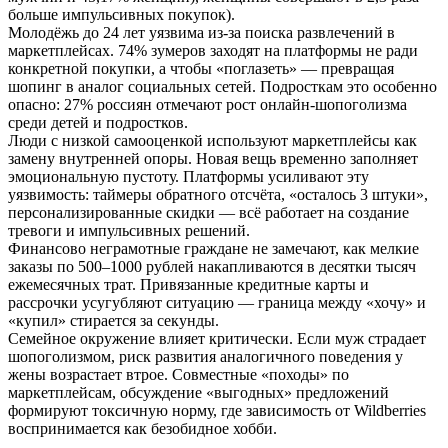
больше импульсивных покупок).
Молодёжь до 24 лет уязвима из-за поиска развлечений в
маркетплейсах. 74% зумеров заходят на платформы не ради
конкретной покупки, а чтобы «поглазеть» — превращая
шопинг в аналог социальных сетей. Подросткам это особенно
опасно: 27% россиян отмечают рост онлайн-шопоголизма
среди детей и подростков.
Люди с низкой самооценкой используют маркетплейсы как
замену внутренней опоры. Новая вещь временно заполняет
эмоциональную пустоту. Платформы усиливают эту
уязвимость: таймеры обратного отсчёта, «осталось 3 штуки»,
персонализированные скидки — всё работает на создание
тревоги и импульсивных решений.
Финансово неграмотные граждане не замечают, как мелкие
заказы по 500–1000 рублей накапливаются в десятки тысяч
ежемесячных трат. Привязанные кредитные карты и
рассрочки усугубляют ситуацию — граница между «хочу» и
«купил» стирается за секунды.
Семейное окружение влияет критически. Если муж страдает
шопоголизмом, риск развития аналогичного поведения у
жены возрастает втрое. Совместные «походы» по
маркетплейсам, обсуждение «выгодных» предложений
формируют токсичную норму, где зависимость от Wildberries
воспринимается как безобидное хобби.